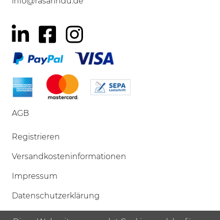
info@rasarindu.de
AGB
Navigation
Registrieren
überspringen
Versandkosteninformationen
Impressum
Datenschutzerklärung