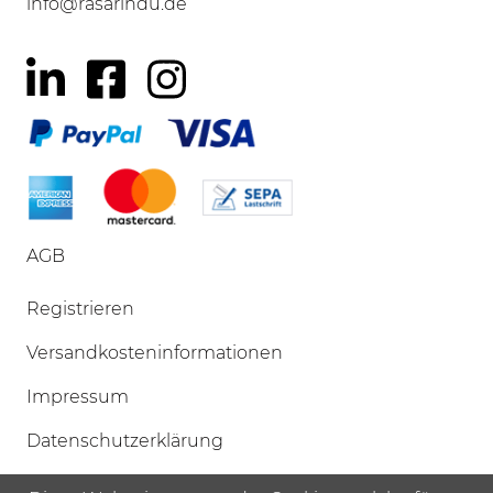
info@rasarindu.de
AGB
Navigation
Registrieren
überspringen
Versandkosteninformationen
Impressum
Datenschutzerklärung